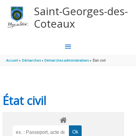
Aller au contenu
Aller au pied de page
Saint-Georges-des-
Coteaux
MENU
PRINCIPAL
Accueil
Démarches
Démarches administratives
État civil
État civil