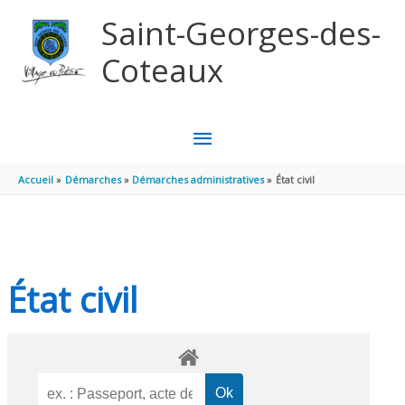
Aller au contenu
Aller au pied de page
Saint-Georges-des-
Coteaux
MENU
PRINCIPAL
Accueil
Démarches
Démarches administratives
État civil
État civil