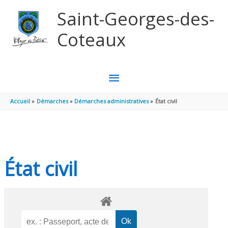
Aller au contenu
Aller au pied de page
Saint-Georges-des-
Coteaux
MENU
PRINCIPAL
Accueil
Démarches
Démarches administratives
État civil
État civil