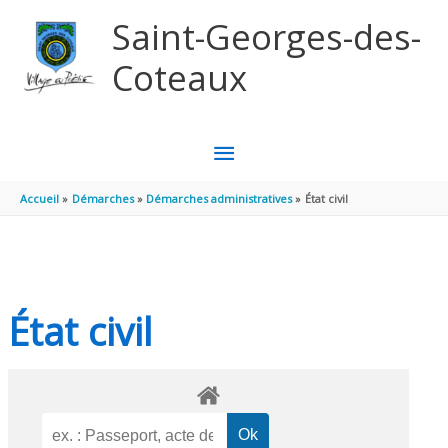
Aller au contenu
Aller au pied de page
Saint-Georges-des-
Coteaux
MENU
PRINCIPAL
Accueil
Démarches
Démarches administratives
État civil
État civil