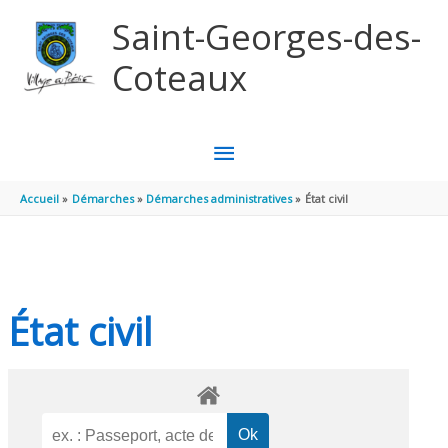
Aller au contenu
Aller au pied de page
Saint-Georges-des-
Coteaux
MENU
PRINCIPAL
Accueil
Démarches
Démarches administratives
État civil
État civil