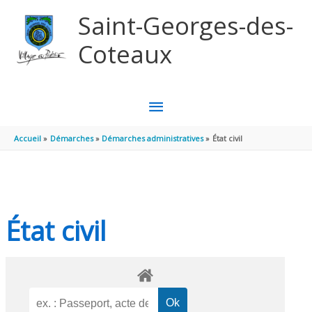
Aller au contenu
Aller au pied de page
Saint-Georges-des-
Coteaux
MENU
PRINCIPAL
Accueil
Démarches
Démarches administratives
État civil
État civil