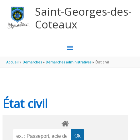
Aller au contenu
Aller au pied de page
Saint-Georges-des-
Coteaux
MENU
PRINCIPAL
Accueil
Démarches
Démarches administratives
État civil
État civil