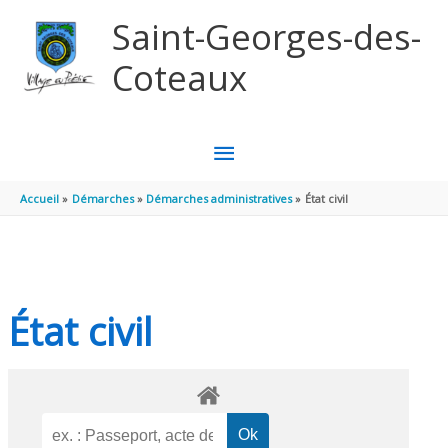
Aller au contenu
Aller au pied de page
Saint-Georges-des-
Coteaux
MENU
PRINCIPAL
Accueil
Démarches
Démarches administratives
État civil
État civil