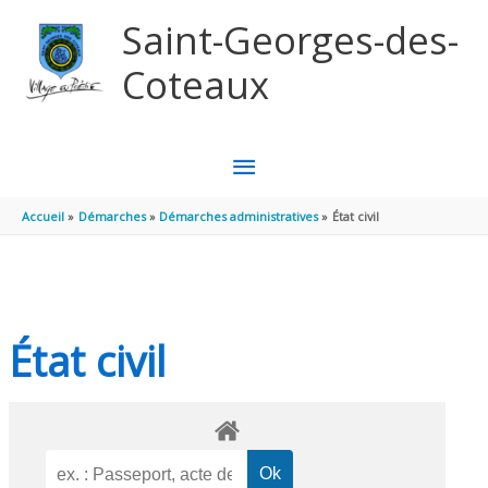
Aller au contenu
Aller au pied de page
Saint-Georges-des-
Coteaux
MENU
PRINCIPAL
Accueil
Démarches
Démarches administratives
État civil
État civil