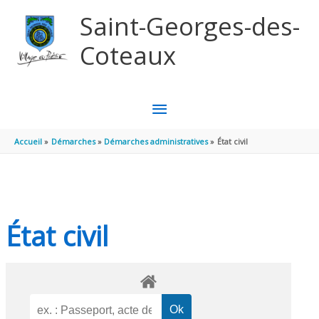
Aller au contenu
Aller au pied de page
Saint-Georges-des-
Coteaux
MENU
PRINCIPAL
Accueil
Démarches
Démarches administratives
État civil
État civil