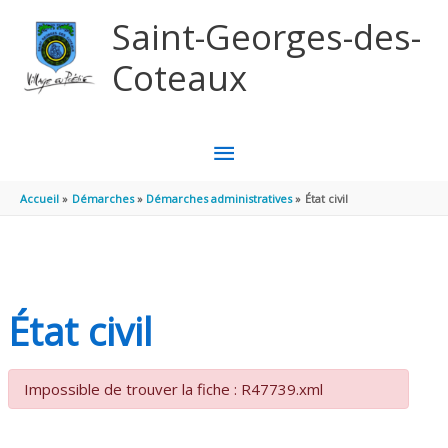
Aller au contenu
Aller au pied de page
Saint-Georges-des-
Coteaux
MENU
PRINCIPAL
Accueil
Démarches
Démarches administratives
État civil
État civil
Impossible de trouver la fiche : R47739.xml