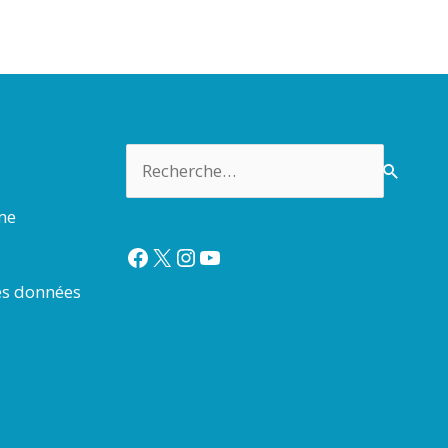
Rechercher :
rme
Facebook
X
Instagram
YouTube
es données