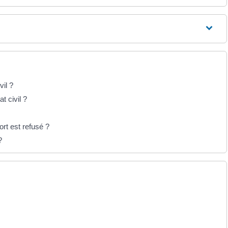
vil ?
t civil ?
ort est refusé ?
?