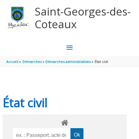
Aller au contenu
Aller au pied de page
Saint-Georges-des-
Coteaux
MENU
PRINCIPAL
Accueil
Démarches
Démarches administratives
État civil
État civil