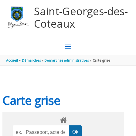
Aller au contenu
Aller au pied de page
Saint-Georges-des-
Coteaux
MENU
PRINCIPAL
Accueil
Démarches
Démarches administratives
Carte grise
Carte grise