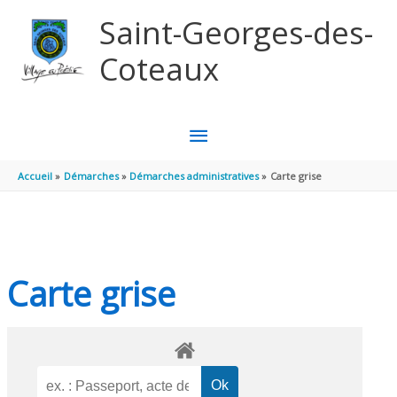
Aller au contenu
Aller au pied de page
Saint-Georges-des-
Coteaux
MENU
PRINCIPAL
Accueil
Démarches
Démarches administratives
Carte grise
Carte grise