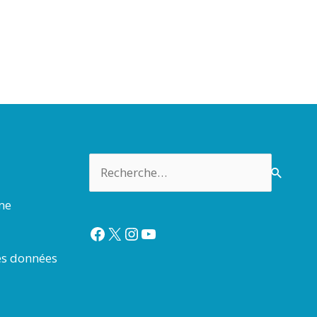
Rechercher :
rme
Facebook
X
Instagram
YouTube
es données