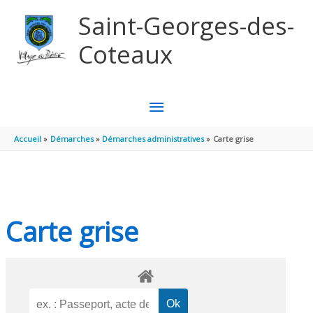
Aller au contenu
Aller au pied de page
Saint-Georges-des-
Coteaux
MENU
PRINCIPAL
Accueil
Démarches
Démarches administratives
Carte grise
Carte grise