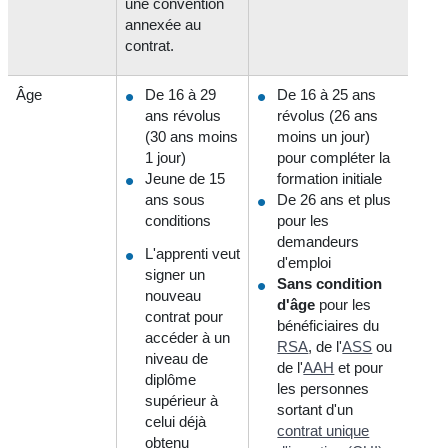
une convention
annexée au
contrat.
Âge
De 16 à 29
De 16 à 25 ans
ans révolus
révolus (26 ans
(30 ans moins
moins un jour)
1 jour)
pour compléter la
Jeune de 15
formation initiale
ans sous
De 26 ans et plus
conditions
pour les
demandeurs
L'apprenti veut
d'emploi
signer un
Sans condition
nouveau
d'âge
pour les
contrat pour
bénéficiaires du
accéder à un
RSA
, de l'
ASS
ou
niveau de
de l'
AAH
et pour
diplôme
les personnes
supérieur à
sortant d'un
celui déjà
contrat unique
obtenu