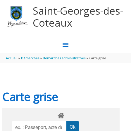
Aller au contenu
Aller au pied de page
Saint-Georges-des-
Coteaux
MENU
PRINCIPAL
Accueil
Démarches
Démarches administratives
Carte grise
Carte grise