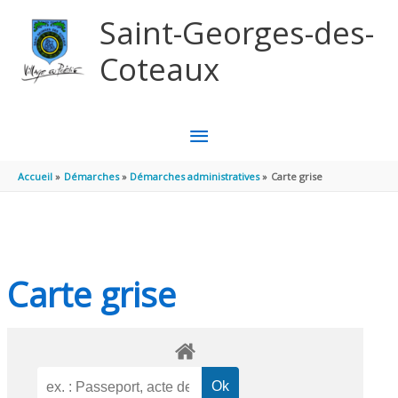
Aller au contenu
Aller au pied de page
Saint-Georges-des-
Coteaux
MENU
PRINCIPAL
Accueil
Démarches
Démarches administratives
Carte grise
Carte grise