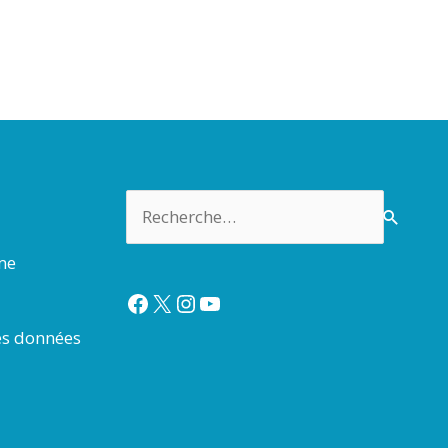
Rechercher :
rme
Facebook
X
Instagram
YouTube
es données