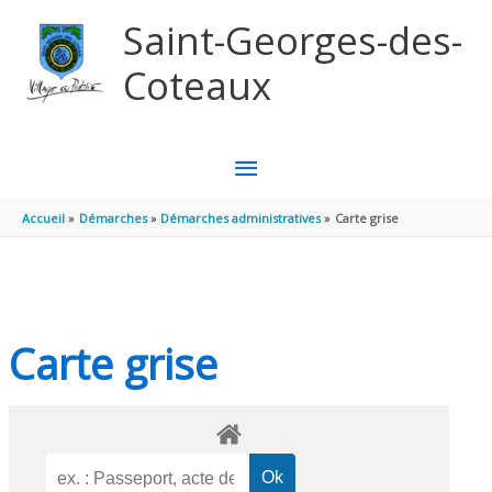
Aller au contenu
Aller au pied de page
Saint-Georges-des-
Coteaux
MENU
PRINCIPAL
Accueil
Démarches
Démarches administratives
Carte grise
Carte grise