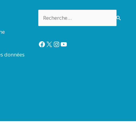
Rechercher :
rme
Facebook
X
Instagram
YouTube
es données