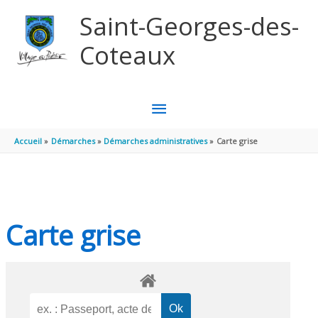
Aller au contenu
Aller au pied de page
Saint-Georges-des-
Coteaux
MENU
PRINCIPAL
Accueil
Démarches
Démarches administratives
Carte grise
Carte grise