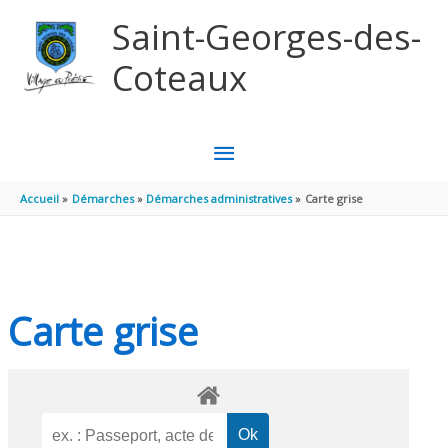
Aller au contenu
Aller au pied de page
Saint-Georges-des-
Coteaux
MENU
PRINCIPAL
Accueil
Démarches
Démarches administratives
Carte grise
Carte grise