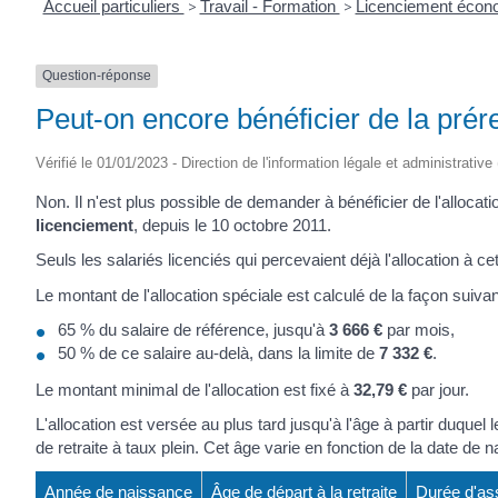
Accueil particuliers
>
Travail - Formation
>
Licenciement éco
Question-réponse
Peut-on encore bénéficier de la prére
Vérifié le 01/01/2023 - Direction de l'information légale et administrative
Non. Il n'est plus possible de demander à bénéficier de l'allocat
licenciement
, depuis le 10 octobre 2011.
Seuls les salariés licenciés qui percevaient déjà l'allocation à cet
Le montant de l'allocation spéciale est calculé de la façon suivan
65 % du salaire de référence, jusqu'à
3 666 €
par mois,
50 % de ce salaire au-delà, dans la limite de
7 332 €
.
Le montant minimal de l'allocation est fixé à
32,79 €
par jour.
L'allocation est versée au plus tard jusqu'à l'âge à partir duque
de retraite à taux plein. Cet âge varie en fonction de la date de 
Année de naissance
Âge de départ à la retraite
Durée d'as