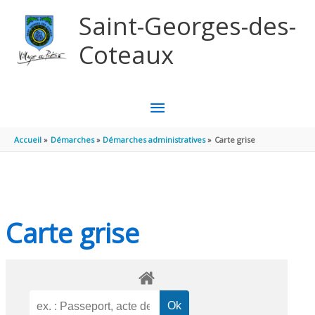
Aller au contenu
Aller au pied de page
Saint-Georges-des-
Coteaux
MENU
PRINCIPAL
Accueil
Démarches
Démarches administratives
Carte grise
Carte grise