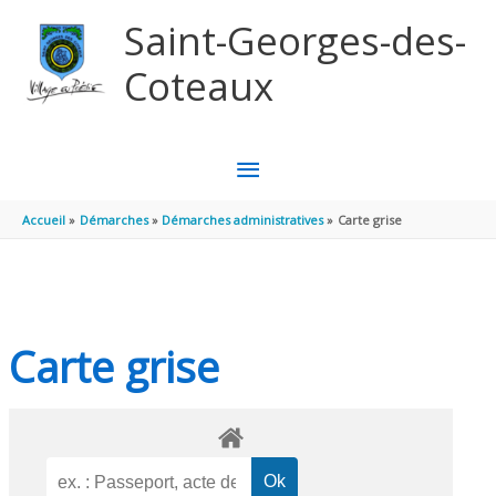
Aller au contenu
Aller au pied de page
Saint-Georges-des-
Coteaux
MENU
PRINCIPAL
Accueil
Démarches
Démarches administratives
Carte grise
Carte grise