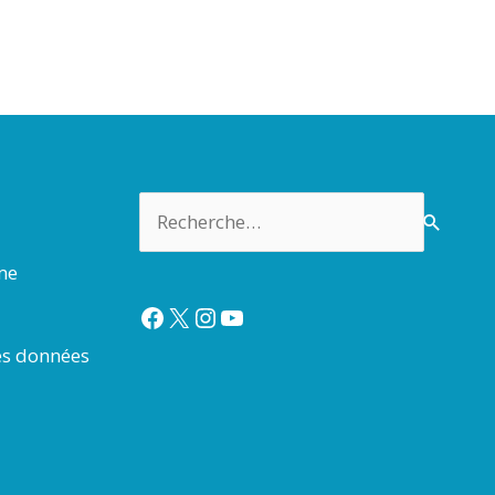
Rechercher :
rme
Facebook
X
Instagram
YouTube
es données