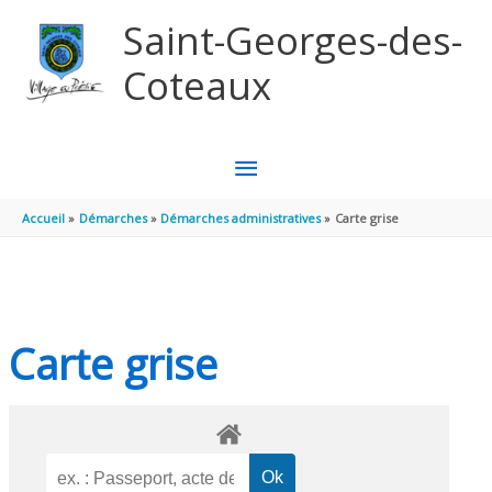
Aller au contenu
Aller au pied de page
Saint-Georges-des-
Coteaux
MENU
PRINCIPAL
Accueil
Démarches
Démarches administratives
Carte grise
Carte grise