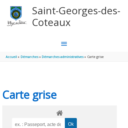
Aller au contenu
Aller au pied de page
Saint-Georges-des-
Coteaux
MENU
PRINCIPAL
Accueil
Démarches
Démarches administratives
Carte grise
Carte grise