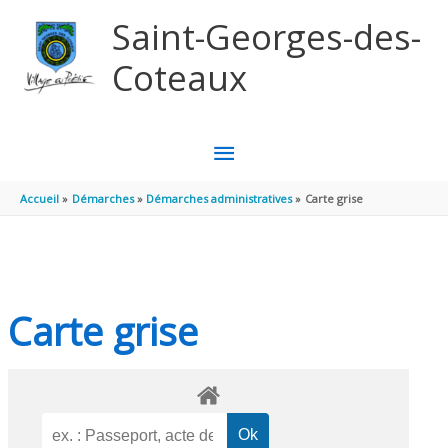
Aller au contenu
Aller au pied de page
Saint-Georges-des-
Coteaux
MENU
PRINCIPAL
Accueil
Démarches
Démarches administratives
Carte grise
Carte grise