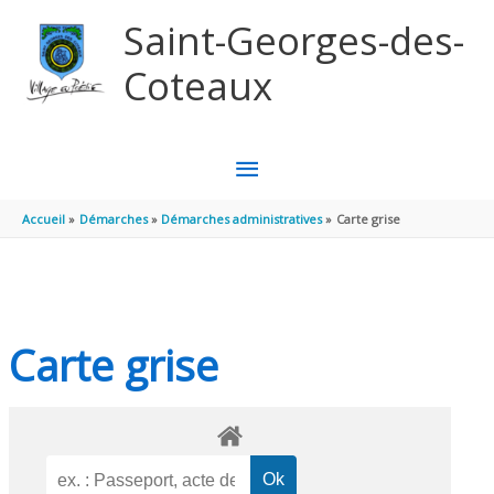
Aller au contenu
Aller au pied de page
Saint-Georges-des-
Coteaux
MENU
PRINCIPAL
Accueil
Démarches
Démarches administratives
Carte grise
Carte grise