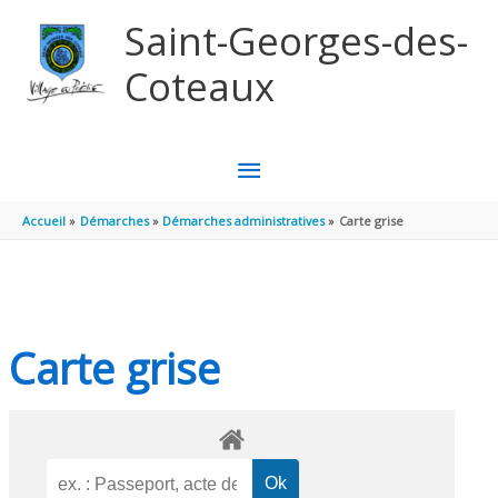
Aller au contenu
Aller au pied de page
Saint-Georges-des-
Coteaux
MENU
PRINCIPAL
Accueil
Démarches
Démarches administratives
Carte grise
Carte grise