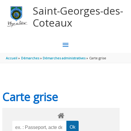
Aller au contenu
Aller au pied de page
Saint-Georges-des-
Coteaux
MENU
PRINCIPAL
Accueil
Démarches
Démarches administratives
Carte grise
Carte grise