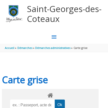
Aller au contenu
Aller au pied de page
Saint-Georges-des-
Coteaux
MENU
PRINCIPAL
Accueil
Démarches
Démarches administratives
Carte grise
Carte grise