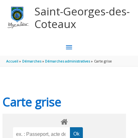
Aller au contenu
Aller au pied de page
Saint-Georges-des-
Coteaux
MENU
PRINCIPAL
Accueil
Démarches
Démarches administratives
Carte grise
Carte grise