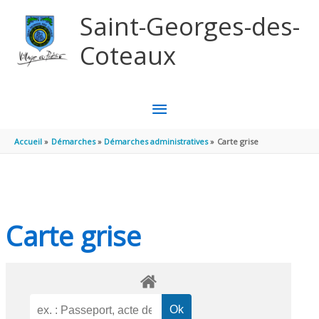
Aller au contenu
Aller au pied de page
Saint-Georges-des-
Coteaux
MENU
PRINCIPAL
Accueil
Démarches
Démarches administratives
Carte grise
Carte grise