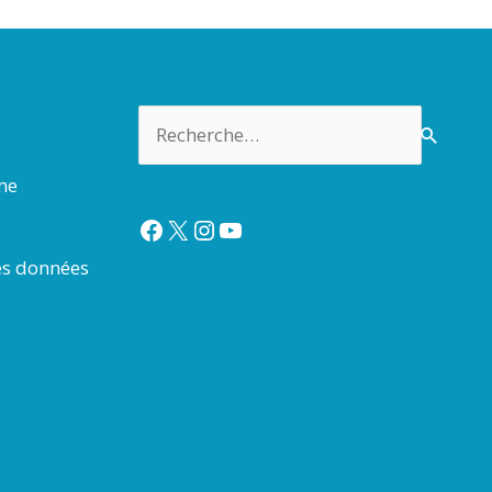
Rechercher :
rme
Facebook
X
Instagram
YouTube
es données