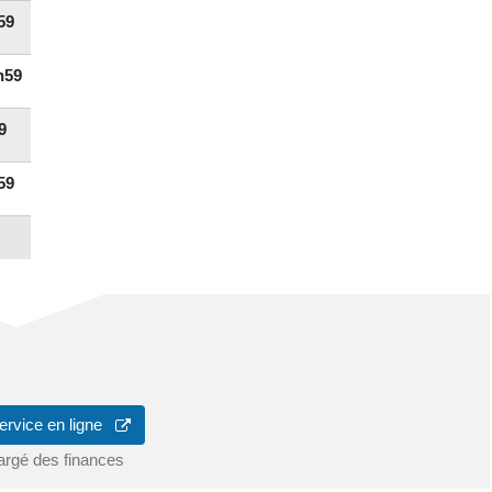
59
h59
9
59
ervice en ligne
argé des finances