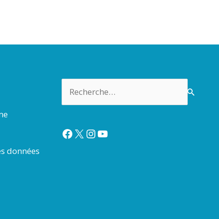
Rechercher :
rme
Facebook
X
Instagram
YouTube
es données