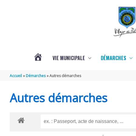
Aller au contenu
Aller au pied de page
VIE MUNICIPALE
DÉMARCHES
ACTUALITÉS
Accueil
Démarches
Autres démarches
Autres démarches