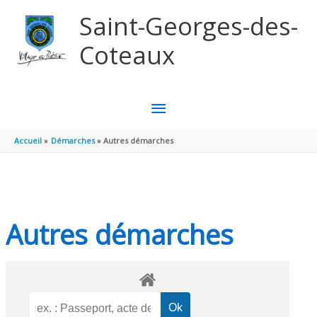
Aller au contenu
Aller au pied de page
Saint-Georges-des-
Coteaux
MENU
PRINCIPAL
Accueil
Démarches
Autres démarches
Autres démarches