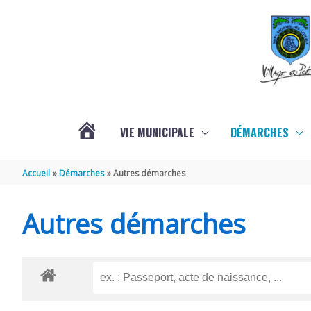
Aller au contenu
Aller au pied de page
VIE MUNICIPALE
DÉMARCHES
ACTUALITÉS
Accueil
Démarches
Autres démarches
Autres démarches