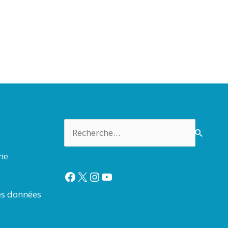
Rechercher :
rme
Facebook
X
Instagram
YouTube
es données