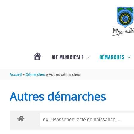
Aller au contenu
Aller au pied de page
VIE MUNICIPALE
DÉMARCHES
ACTUALITÉS
Accueil
Démarches
Autres démarches
Autres démarches