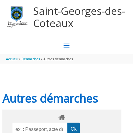
Aller au contenu
Aller au pied de page
Saint-Georges-des-
Coteaux
MENU
PRINCIPAL
Accueil
Démarches
Autres démarches
Autres démarches