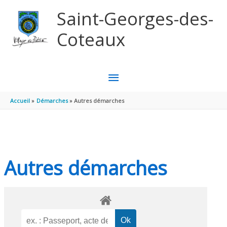
Aller au contenu
Aller au pied de page
Saint-Georges-des-
Coteaux
MENU
PRINCIPAL
Accueil
Démarches
Autres démarches
Autres démarches