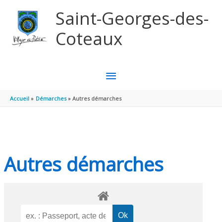
Aller au contenu
Aller au pied de page
Saint-Georges-des-
Coteaux
MENU
PRINCIPAL
Accueil
Démarches
Autres démarches
Autres démarches