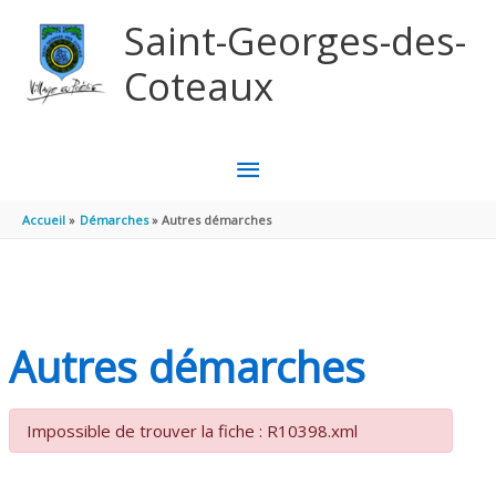
Aller au contenu
Aller au pied de page
Saint-Georges-des-
Coteaux
MENU
PRINCIPAL
Accueil
Démarches
Autres démarches
Autres démarches
Impossible de trouver la fiche : R10398.xml