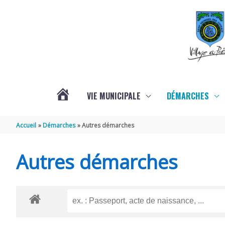
Aller au contenu
Aller au pied de page
VIE MUNICIPALE
DÉMARCHES
ACTUALITÉS
Accueil
Démarches
Autres démarches
Autres démarches