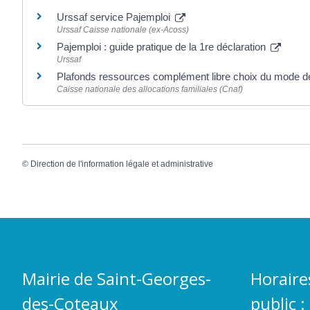
Urssaf service Pajemploi
Urssaf Caisse nationale (ex-Acoss)
Pajemploi : guide pratique de la 1re déclaration
Urssaf
Plafonds ressources complément libre choix du mode 
Caisse nationale des allocations familiales (Cnaf)
©
Direction de l'information légale et administrative
Mairie de Saint-Georges-
Horaire
des-Coteaux
public :