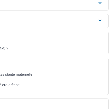
aje) ?
ssistante maternelle
Micro-crèche