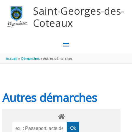
Aller au contenu
Aller au pied de page
Saint-Georges-des-
Coteaux
MENU
PRINCIPAL
Accueil
Démarches
Autres démarches
Autres démarches