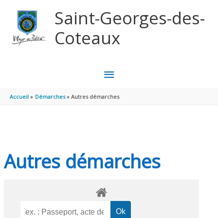
Aller au contenu
Aller au pied de page
Saint-Georges-des-
Coteaux
MENU
PRINCIPAL
Accueil
Démarches
Autres démarches
Autres démarches